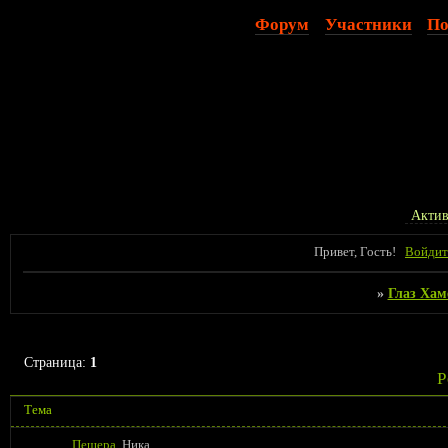
Форум
Участники
По
Актив
Привет, Гость!
Войдит
»
Глаз Хам
Страница:
1
Р
Тема
Пещера
Ника