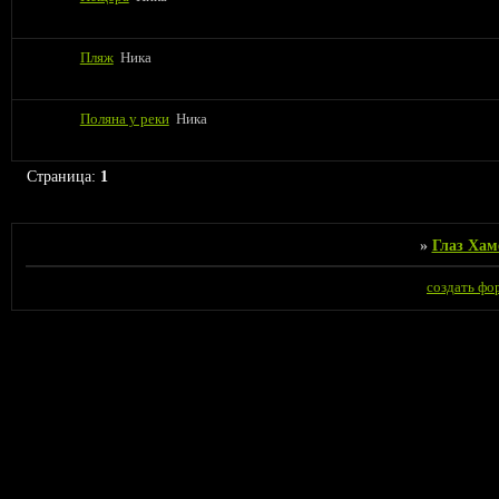
Пляж
Ника
Поляна у реки
Ника
Страница:
1
»
Глаз Хам
создать фо