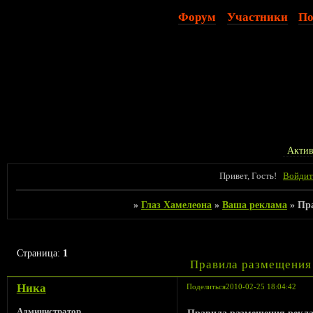
Форум
Участники
По
Актив
Привет, Гость!
Войдит
»
Глаз Хамелеона
»
Ваша реклама
»
Пра
Страница:
1
Правила размещения 
Ника
Поделиться
2010-02-25 18:04:42
Администратор
Правила размещения рекл