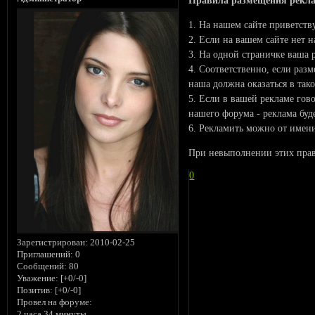
1. На нашем сайте приветству
2. Если на вашем сайте нет н
3. На одной страничке ваша р
4. Соответственно, если раз
наша должна оказаться в так
5. Если в вашей рекламе го
нашего форума - реклама буд
6. Рекламить можно от имени
При невыполнении этих прав
0
Зарегистрирован
: 2010-02-25
Приглашений:
0
Сообщений:
80
Уважение:
[+0/-0]
Позитив:
[+0/-0]
Провел на форуме:
2 часа 34 минуты